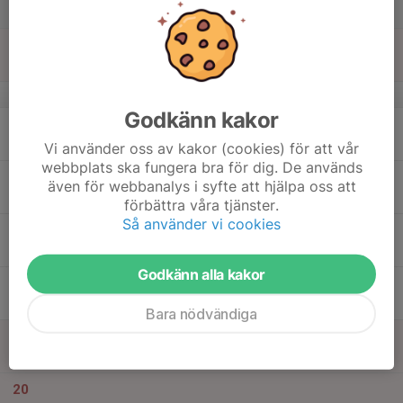
Lör
14
Sön
v.25
Godkänn kakor
15
Mån
Vi använder oss av kakor (cookies) för att vår
webbplats ska fungera bra för dig. De används
16
även för webbanalys i syfte att hjälpa oss att
Tis
förbättra våra tjänster.
Så använder vi cookies
17
Ons
Godkänn alla kakor
18
Tor
Bara nödvändiga
19
Fre
20