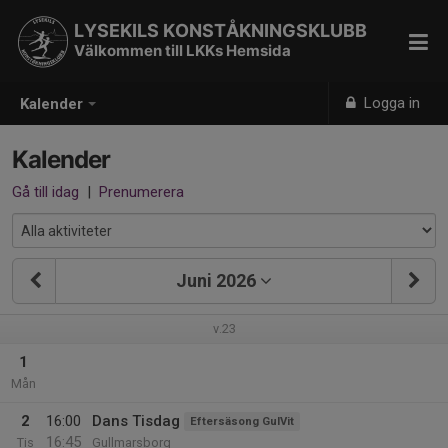
LYSEKILS KONSTÅKNINGSKLUBB
Välkommen till LKKs Hemsida
Logga in
Kalender
Kalender
Gå till idag
|
Prenumerera
Juni 2026
v.23
1
Mån
2
16:00
Dans Tisdag
Eftersäsong GulVit
16:45
Tis
Gullmarsborg