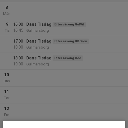
8
Mån
9
16:00
Dans Tisdag
Eftersäsong GulVit
16:45
Tis
Gullmarsborg
17:00
Dans Tisdag
Eftersäsong BlåGrön
18:00
Gullmarsborg
18:00
Dans Tisdag
Eftersäsong Röd
19:00
Gullmarsborg
10
Ons
11
Tor
12
Fre
13