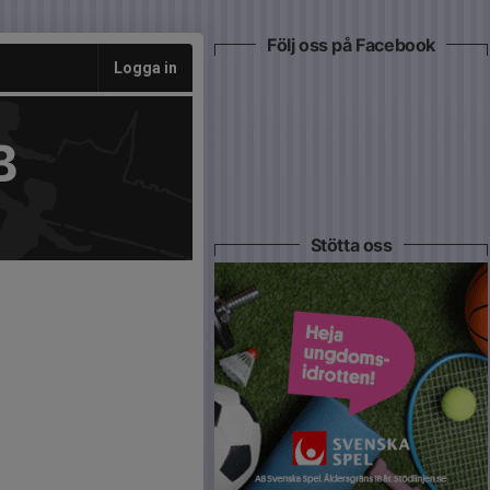
Följ oss på Facebook
Logga in
B
Stötta oss