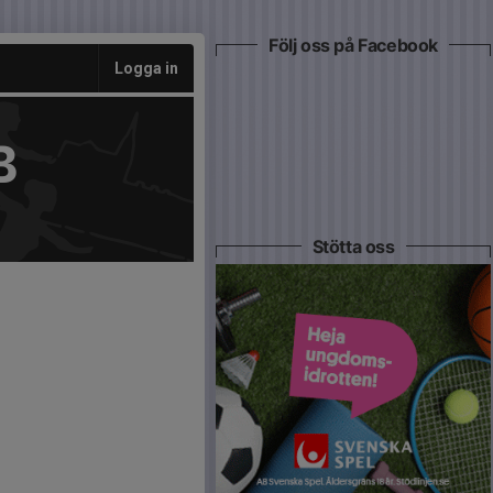
Följ oss på Facebook
Logga in
B
Stötta oss