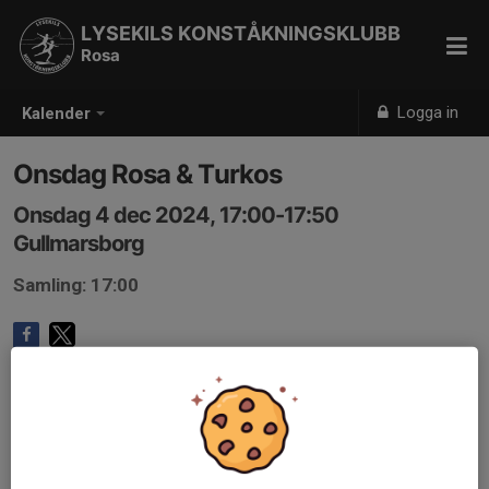
LYSEKILS KONSTÅKNINGSKLUBB
Rosa
Logga in
Kalender
Onsdag Rosa & Turkos
Onsdag 4 dec 2024, 17:00-17:50
Gullmarsborg
Samling: 17:00