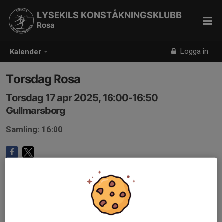
LYSEKILS KONSTÅKNINGSKLUBB
Rosa
Logga in
Kalender
Torsdag Rosa
Torsdag 17 apr 2025, 16:00-16:50
Gullmarsborg
Samling: 16:00