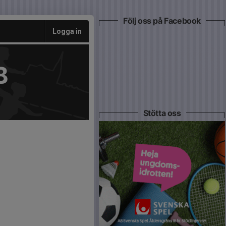
Följ oss på Facebook
Logga in
B
Stötta oss