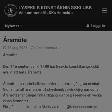
LYSEKILS KONSTÅKNINGSKLUBB
Välkommen till LKKs Hemsida
Logga in
Nyheter
Årsmöte
12 aug 2025
0 kommentarer
Årsmöte.
Den 14:e september kl 17:00 har lysekils konståkningsklubb
avsikt att hålla årsmöte.
Årsmötet blir i simhallens konferensrum, ingång via simhallen
Glöm inte att anmäla er till styrelsenlysekilskk@gmail.com
Årsmöteshandlingar finns tillgängliga för påseende en vecka
innan årsmötet.
För påseende kontakta Maria via maria@krischansson.se.