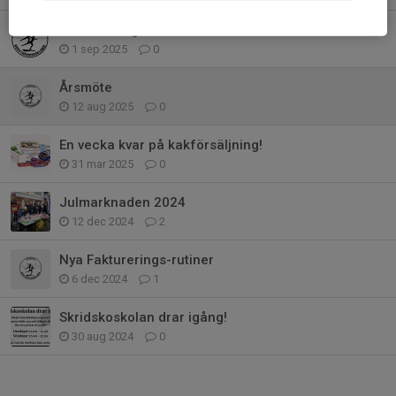
Medlemsavgift
1 sep 2025
0
Årsmöte
12 aug 2025
0
En vecka kvar på kakförsäljning!
31 mar 2025
0
Julmarknaden 2024
12 dec 2024
2
Nya Fakturerings-rutiner
6 dec 2024
1
Skridskoskolan drar igång!
30 aug 2024
0