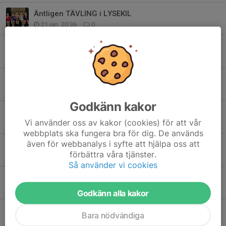
Äntligen TÄVLING i LYSEKIL
21 jan, 20:36
0
Nu drar skridskoskolan igång igen - välkomna!
11 jan, 09:14
0
Bingolotter
14 dec 2025
0
Godkänn kakor
Bingolotter
Vi använder oss av kakor (cookies) för att vår
26 nov 2025
0
webbplats ska fungera bra för dig. De används
även för webbanalys i syfte att hjälpa oss att
Lite höstinformation
förbättra våra tjänster.
4 nov 2025
0
Så använder vi cookies
Bingolotto Julkalender
2 nov 2025
0
Godkänn alla kakor
Köp och Sälj!
Bara nödvändiga
31 okt 2025
0