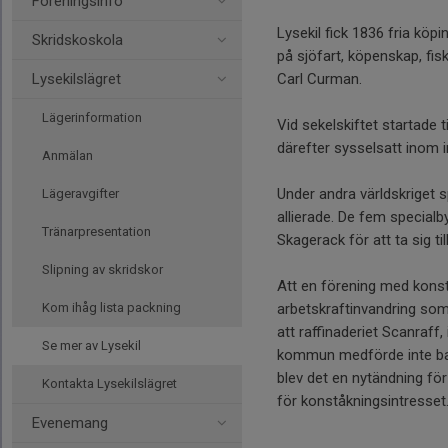
Föreningsinfo
Lysekil fick 1836 fria kö
Skridskoskola
på sjöfart, köpenskap, fi
Lysekilslägret
Carl Curman.
Lägerinformation
Vid sekelskiftet startade 
därefter sysselsatt inom i
Anmälan
Under andra världskriget s
Lägeravgifter
allierade. De fem special
Tränarpresentation
Skagerack för att ta sig ti
Slipning av skridskor
Att en förening med konstå
Kom ihåg lista packning
arbetskraftinvandring so
att raffinaderiet Scanraf
Se mer av Lysekil
kommun medförde inte bara
blev det en nytändning fö
Kontakta Lysekilslägret
för konståkningsintresset
Evenemang