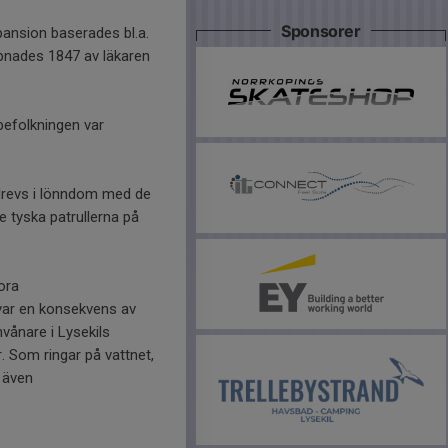
Sponsorer
pansion baserades bl.a.
ppnades 1847 av läkaren
befolkningen var
bedrevs i lönndom med de
 tyska patrullerna på
ora
var en konsekvens av
vånare i Lysekils
 Som ringar på vattnet,
 även