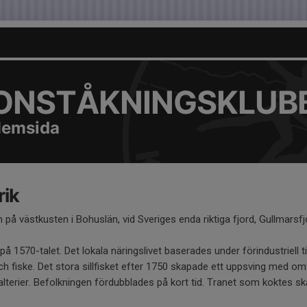
KONSTÅKNINGSKLUB
Hemsida
rik
n på västkusten i Bohuslän, vid Sveriges enda riktiga fjord, Gullmarsfj
å 1570-talet. Det lokala näringslivet baserades under förindustriell t
ch fiske. Det stora sillfisket efter 1750 skapade ett uppsving med om
lterier. Befolkningen fördubblades på kort tid. Tranet som koktes ska