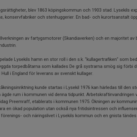
pingsrättigheter, blev 1863 köpingskommun och 1903 stad. Lysekils ex
ske, konservfabriker och stenhuggerier. En bad- och kurortsanstalt ö
tillverkningen av fartygsmotorer (Skandiaverken) och en majoritet av 
ndustrin.
pelade Lysekils hamn en stor roll i den s.k. "kullagertrafiken" som 
byggda torpedbåtarna som kallades De grå systrarna smög sig förbi de
ll Hull i England för leverans av svenskt kullager.
kningsinriktning kunde startas i Lysekil 1976 kan härledas till den st
m ägde rum i kommunen vid denna tidpunkt. Arbetskraftinvandringen 
f, idag Preemraff, etablerats i kommunen 1975. Ökningen av kommunin
 en ökad population utan också nya fritidsintressen och influenser.
r förenings- och näringslivet i Lysekils kommun och en gnista tändes
.