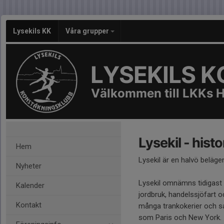
Lysekils KK
Våra grupper
LYSEKILS 
Välkommen till LKKs 
Lysekil - histo
Hem
Lysekil är en halvö beläge
Nyheter
Lysekil omnämns tidigast p
Kalender
jordbruk, handelssjöfart o
Kontakt
många trankokerier och sa
som Paris och New York.