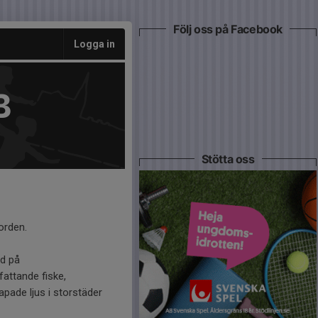
Följ oss på Facebook
Logga in
B
Stötta oss
orden.
id på
fattande fiske,
pade ljus i storstäder