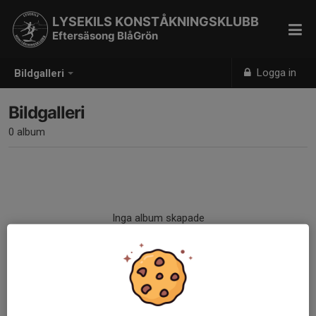
LYSEKILS KONSTÅKNINGSKLUBB
Eftersäsong BlåGrön
Logga in
Bildgalleri
Bildgalleri
0 album
Inga album skapade