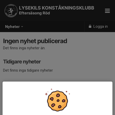
LYSEKILS KONSTÅKNINGSKLUBB
Eftersäsong Röd
Logga in
Nyheter
Ingen nyhet publicerad
Det finns inga nyheter än.
Tidigare nyheter
Det finns inga tidigare nyheter