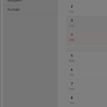
Bildgalleri
2
Kontakt
Fre
3
Lör
4
Sön
5
Mån
6
Tis
7
Ons
8
Tor