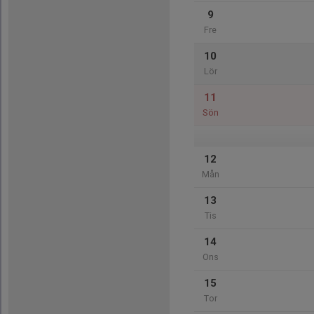
9
Fre
10
Lör
11
Sön
12
Mån
13
Tis
14
Ons
15
Tor