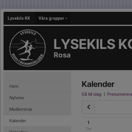
Lysekils KK
Våra grupper
LYSEKILS 
Rosa
Kalender
Hem
Gå till idag
|
Prenumerer
Nyheter
Medlemmar
Kalender
1
Tor