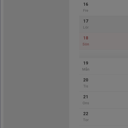
16
Fre
17
Lör
18
Sön
19
Mån
20
Tis
21
Ons
22
Tor