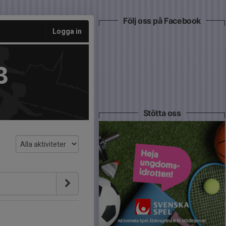
Följ oss på Facebook
Logga in
B
Stötta oss