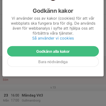
17
Godkänn kakor
Tis
Vi använder oss av kakor (cookies) för att vår
18
16:00
Onsdag Vit3
webbplats ska fungera bra för dig. De används
17:45
Ons
Gullmarsborg
även för webbanalys i syfte att hjälpa oss att
19
16:00
Torsdag Vit3
förbättra våra tjänster.
17:00
Så använder vi cookies
Tor
Gullmarsborg
20
Godkänn alla kakor
Fre
21
Bara nödvändiga
Lör
22
Sön
v.13
23
16:00
Måndag Vit3
17:00
Mån
Gullmarsborg