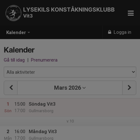
LYSEKILS KONSTÅKNINGSKLUBB
Vit3
Logga in
Kalender
Kalender
Gå till idag
|
Prenumerera
Mars 2026
1
15:00
Söndag Vit3
17:00
Sön
Gullmarsborg
v.10
2
16:00
Måndag Vit3
17:00
Mån
Gullmarsborg