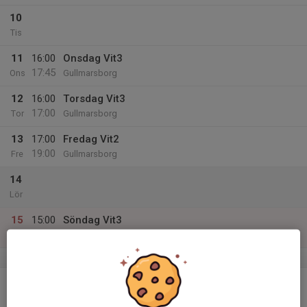
10
Tis
11
16:00
Onsdag Vit3
17:45
Ons
Gullmarsborg
12
16:00
Torsdag Vit3
17:00
Tor
Gullmarsborg
13
17:00
Fredag Vit2
19:00
Fre
Gullmarsborg
14
Lör
15
15:00
Söndag Vit3
17:00
Sön
Gullmarsborg
v.12
16
16:00
Måndag Vit3
17:00
Mån
Gullmarsborg