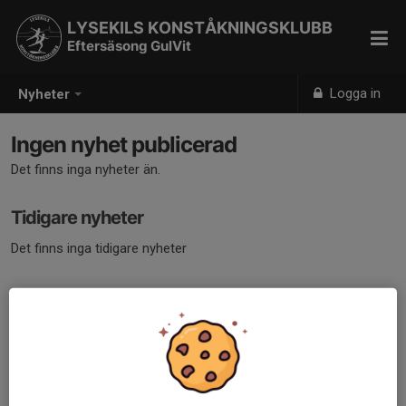
LYSEKILS KONSTÅKNINGSKLUBB
Eftersäsong GulVit
Logga in
Nyheter
Ingen nyhet publicerad
Det finns inga nyheter än.
Tidigare nyheter
Det finns inga tidigare nyheter