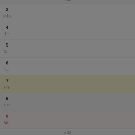
3
Mån
4
Tis
5
Ons
6
Tor
7
Fre
8
Lör
9
Sön
v.33