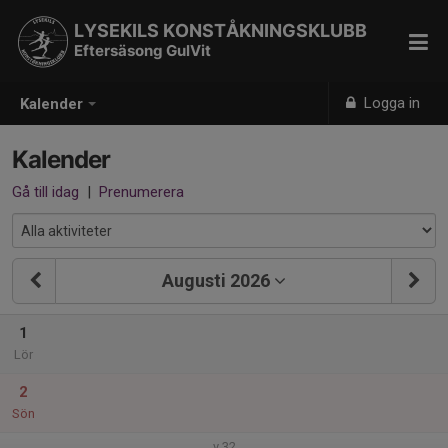
LYSEKILS KONSTÅKNINGSKLUBB
Eftersäsong GulVit
Logga in
Kalender
Kalender
Gå till idag
|
Prenumerera
Augusti 2026
1
Lör
2
Sön
v.32