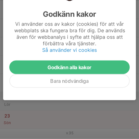
17
Godkänn kakor
Mån
Vi använder oss av kakor (cookies) för att vår
18
webbplats ska fungera bra för dig. De används
Tis
även för webbanalys i syfte att hjälpa oss att
19
förbättra våra tjänster.
Så använder vi cookies
Ons
20
Godkänn alla kakor
Tor
21
Bara nödvändiga
Fre
22
Lör
23
Sön
v.35