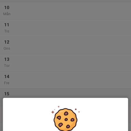
10
Mån
11
Tis
12
Ons
13
Tor
14
Fre
15
Lör
16
Sön
v.34