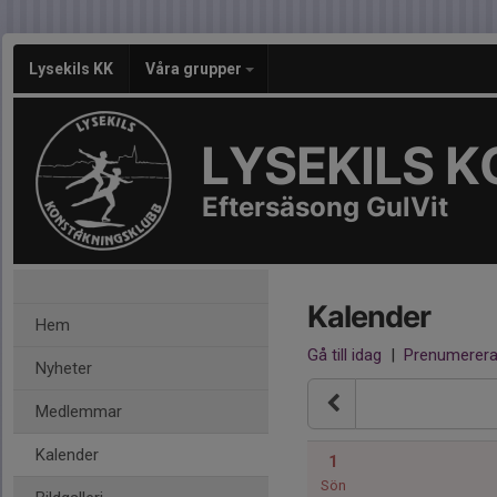
Lysekils KK
Våra grupper
LYSEKILS 
Eftersäsong GulVit
Kalender
Hem
Gå till idag
|
Prenumerer
Nyheter
Medlemmar
Kalender
1
Sön