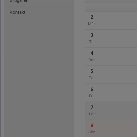
Bildgalleri
Kontakt
2
Mån
3
Tis
4
Ons
5
Tor
6
Fre
7
Lör
8
Sön