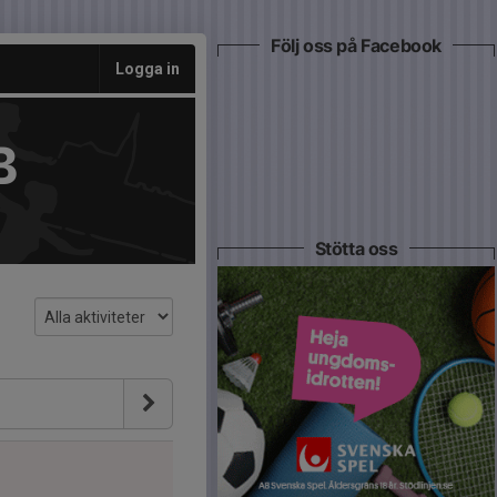
Följ oss på Facebook
Logga in
B
Stötta oss