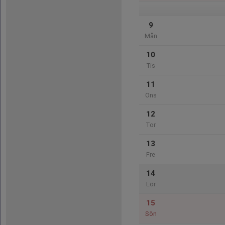
9
Mån
10
Tis
11
Ons
12
Tor
13
Fre
14
Lör
15
Sön