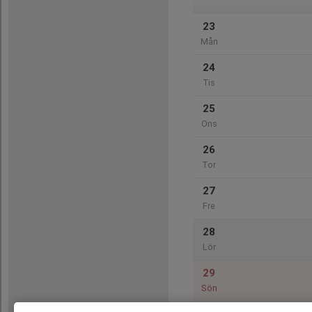
23
Mån
24
Tis
25
Ons
26
Tor
27
Fre
28
Lör
29
Sön