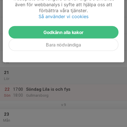
även för webbanalys i syfte att hjälpa oss att
17
förbättra våra tjänster.
Tis
Så använder vi cookies
18
17:00
Onsdag Lila is och fys
18:00
Ons
Gullmarsborg
Godkänn alla kakor
19
Bara nödvändiga
Tor
20
Fre
21
Lör
22
17:00
Söndag Lila is och fys
18:00
Sön
Gullmarsborg
v.9
23
Mån