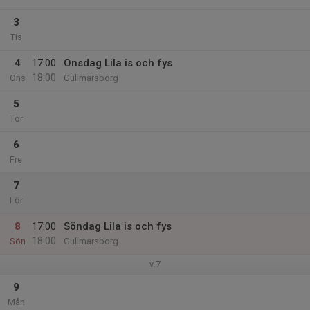
3
Tis
4
17:00
Onsdag Lila is och fys
18:00
Ons
Gullmarsborg
5
Tor
6
Fre
7
Lör
8
17:00
Söndag Lila is och fys
18:00
Sön
Gullmarsborg
v.7
9
Mån