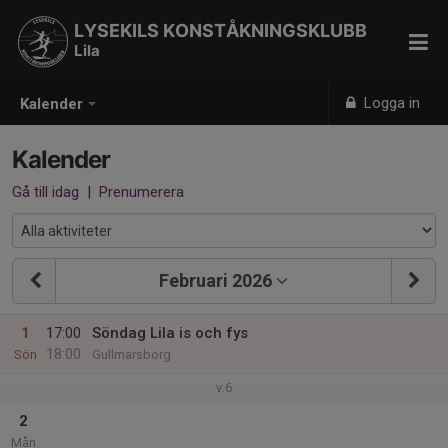
LYSEKILS KONSTÅKNINGSKLUBB
Lila
Logga in
Kalender
Kalender
Gå till idag
|
Prenumerera
Februari 2026
1
17:00
Söndag Lila is och fys
18:00
Sön
Gullmarsborg
v.6
2
Mån