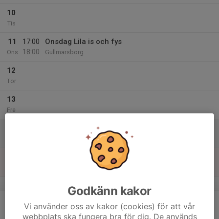
10
Tis
11
17:00
Onsdag Lila is och fys
18:00
Ons
Gullmarsborg
12
Tor
13
Fre
14
Lör
15
17:00
Söndag Lila is och fys
18:00
Sön
Gullmarsborg
v.8
Godkänn kakor
16
Vi använder oss av kakor (cookies) för att vår
Mån
webbplats ska fungera bra för dig. De används