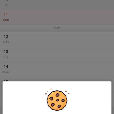
Lör
11
Sön
v.42
12
Mån
13
Tis
14
Ons
15
Tor
16
Fre
17