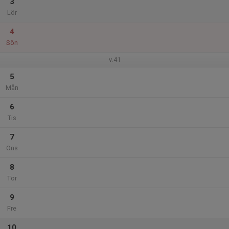
3
Lör
4
Sön
v.41
5
Mån
6
Tis
7
Ons
8
Tor
9
Fre
10