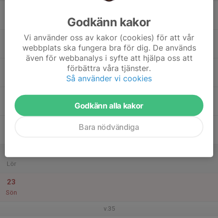
17
Godkänn kakor
Mån
Vi använder oss av kakor (cookies) för att vår
18
webbplats ska fungera bra för dig. De används
Tis
även för webbanalys i syfte att hjälpa oss att
19
förbättra våra tjänster.
Så använder vi cookies
Ons
20
Godkänn alla kakor
Tor
21
Bara nödvändiga
Fre
22
Lör
23
Sön
v.35