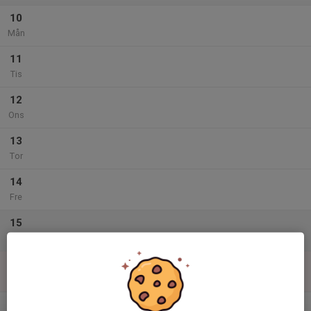
10
Mån
11
Tis
12
Ons
13
Tor
14
Fre
15
Lör
16
Sön
v.34