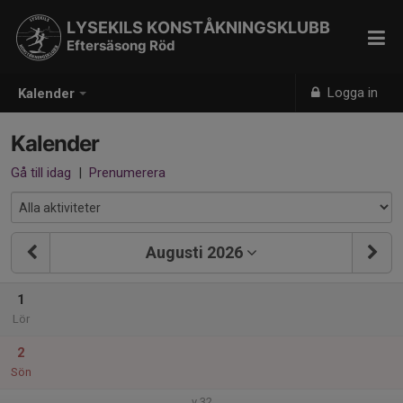
LYSEKILS KONSTÅKNINGSKLUBB
Eftersäsong Röd
Logga in
Kalender
Kalender
Gå till idag
|
Prenumerera
Augusti 2026
1
Lör
2
Sön
v.32