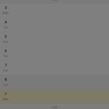
3
Mån
4
Tis
5
Ons
6
Tor
7
Fre
8
Lör
9
Sön
v.33