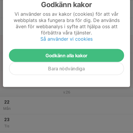
Godkänn kakor
17
Ons
Vi använder oss av kakor (cookies) för att vår
webbplats ska fungera bra för dig. De används
18
även för webbanalys i syfte att hjälpa oss att
Tor
förbättra våra tjänster.
Så använder vi cookies
19
Fre
Godkänn alla kakor
20
Lör
Bara nödvändiga
21
Sön
v.26
22
Mån
23
Tis