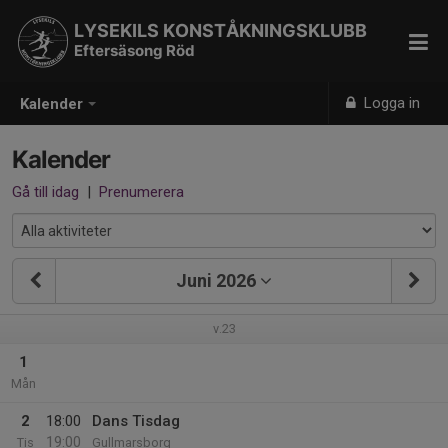
LYSEKILS KONSTÅKNINGSKLUBB
Eftersäsong Röd
Logga in
Kalender
Kalender
Gå till idag
|
Prenumerera
Juni 2026
v.23
1
Mån
2
18:00
Dans Tisdag
19:00
Tis
Gullmarsborg