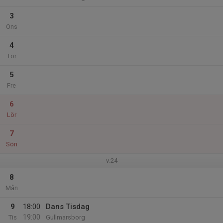
3
Ons
4
Tor
5
Fre
6
Lör
7
Sön
v.24
8
Mån
9
18:00
Dans Tisdag
19:00
Tis
Gullmarsborg