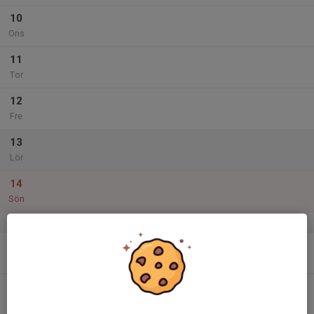
10
Ons
11
Tor
12
Fre
13
Lör
14
Sön
v.25
15
Mån
16
Tis